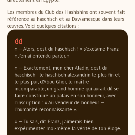
directement en Égypte.
Les membres du Club des Hashishins ont souvent fait
référence au haschisch et au Dawamesque dans leurs
œuvres. Voici quelques citations :
« — Alors, c'est du haschisch ! » s'exclame Franz.
« J'en ai entendu parler. »
« — Exactement, mon cher Aladin, c'est du
haschisch - le haschisch alexandrin le plus fin et
le plus pur, d'Abou Ghor, le maître
incomparable, un grand homme qui aurait dû se
faire construire un palais en son honneur, avec
l'inscription : « Au vendeur de bonheur —
l'humanité reconnaissante ».
« — Tu sais, dit Franz, j'aimerais bien
expérimenter moi-même la vérité de ton éloge.