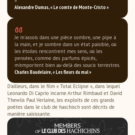
»
Alexandre Dumas, « Le comte de Monte-Cristo »
Je m'assois dans une pièce sombre, une pipe à
la main, et je sombre dans un état paisible, où
les étoiles rencontrent mes sens, où les
pensées, comme des parfums épicés,
m'emportent bien au-delà des soucis terrestres.
Charles Baudelaire, « Les fleurs du mal »
D'ailleurs, dans le film « Total Eclipse », dans lequel
Leonardo Di Caprio incarne Arthur Rimbaud et David
Thewlis Paul Verlaine, les exploits de ces grands
poètes dans le club de haschisch sont décrits de
manière saisissante.