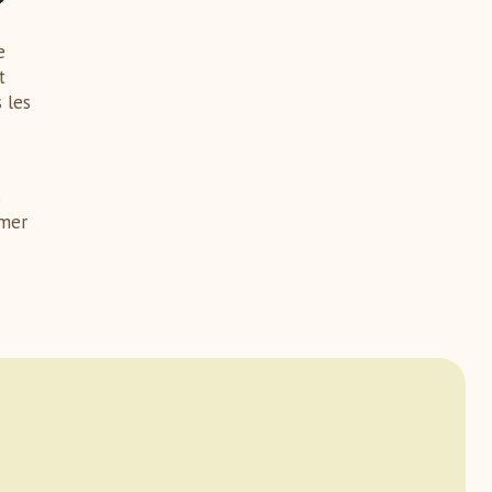
?
e
t
 les
s
mmer